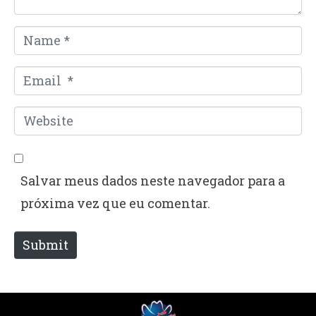
*
N
a
E
m
m
e
W
a
*
e
i
b
l
Salvar meus dados neste navegador para a
s
*
próxima vez que eu comentar.
i
t
Submit
e