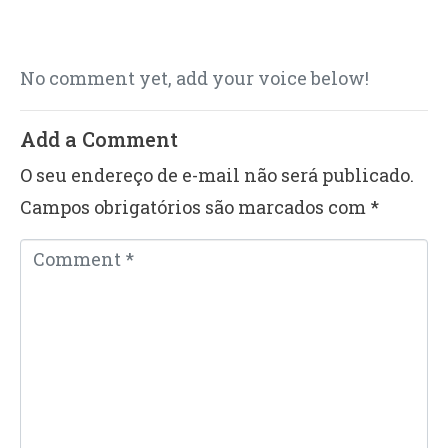
No comment yet, add your voice below!
Add a Comment
O seu endereço de e-mail não será publicado.
Campos obrigatórios são marcados com
*
C
o
m
m
e
n
t